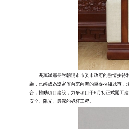
馮萬斌廳長對朝陽市市委市政府的熱情接待和長
顯，已經成為遼甯省向京向海的重要樞紐城市，
合，推動項目建設，力争項目于8月初正式開工
安全、陽光、廉潔的标杆工程。