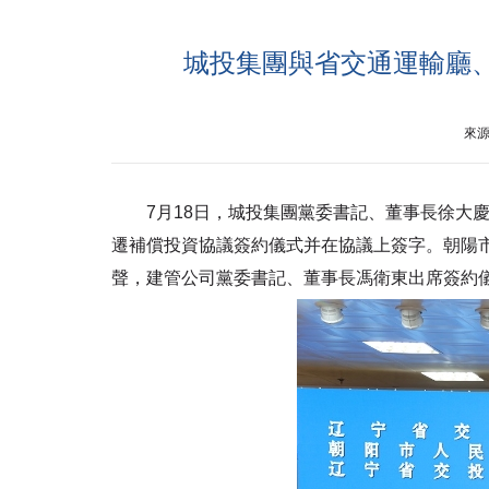
城投集團與省交通運輸廳
來
7月18日，城投集團黨委書記、董事長徐大慶
遷補償投資協議簽約儀式并在協議上簽字。朝陽
聲，建管公司黨委書記、董事長馮衛東出席簽約