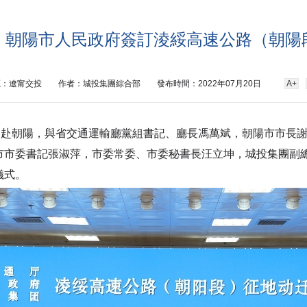
、朝陽市人民政府簽訂淩綏高速公路（朝陽
源：遼甯交投
作者：城投集團綜合部
發布時間：2022年07月20日
A+
赴朝陽，與省交通運輸廳黨組書記、廳長馮萬斌，朝陽市市長謝
市市委書記張淑萍，市委常委、市委秘書長汪立坤，城投集團副
儀式。