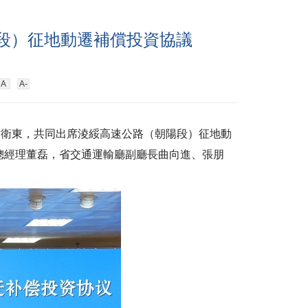
段）征地動遷補償投資協議
A
A-
衛東，共同出席淩綏高速公路（朝陽段）征地動
總經理董磊，省交通運輸廳副廳長曲向進、張朋