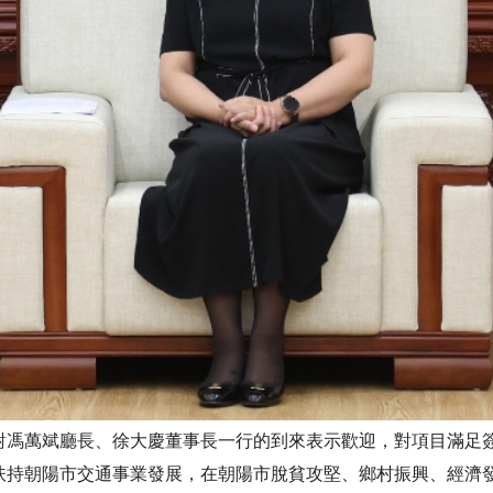
萬斌廳長、徐大慶董事長一行的到來表示歡迎，對項目滿足簽
扶持朝陽市交通事業發展，在朝陽市脫貧攻堅、鄉村振興、經濟