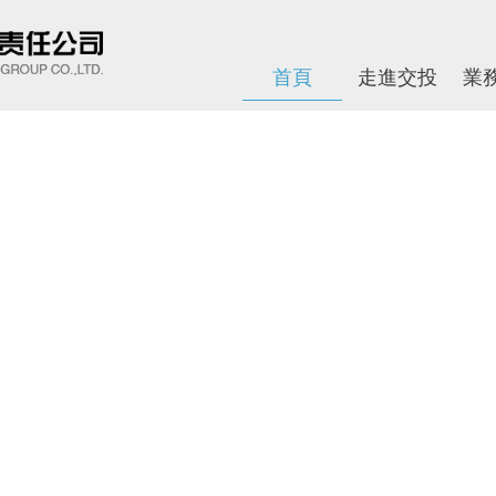
首頁
走進交投
業