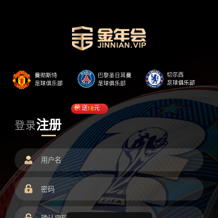
送
18
元
注册
登录