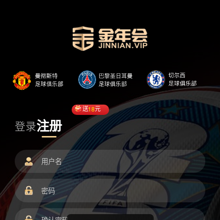
送
18
元
注册
登录